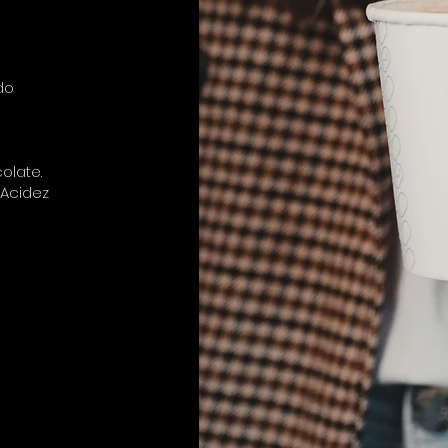
do
olate.
 Acidez