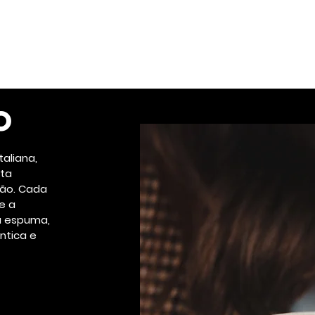
Início
Sobre
Menu
o
aliana,
lta
ção. Cada
e a
a espuma,
ntica e